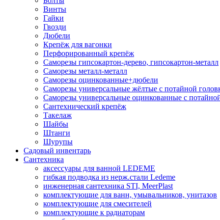
Болты
Винты
Гайки
Гвозди
Дюбели
Крепёж для вагонки
Перфорированный крепёж
Саморезы гипсокартон-дерево, гипсокартон-металл
Саморезы металл-металл
Саморезы оцинкованные+дюбели
Саморезы универсальные жёлтые с потайной голов
Саморезы универсальные оцинкованные с потайной
Сантехнический крепёж
Такелаж
Шайбы
Штанги
Шурупы
Садовый инвентарь
Сантехника
аксессуары для ванной LEDEME
гибкая подводка из нерж.стали Ledeme
инженерная сантехника STI, MeerPlast
комплектующие для ванн, умывальников, унитазов
комплектующие для смесителей
комплектующие к радиаторам