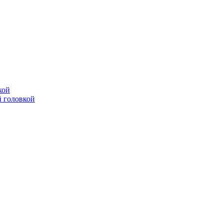
кой
 головкой