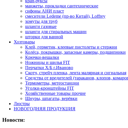
кран-буксы
манжеты, прокладки сантехнические
сифоны АНИ пласт
смесители Ledeme (пр-во Китай), Loffrey
хомуты для труб
шланги газовые
шланги для стиральных машин
шторки для ванной
Хозтовары
Клей, герметик, клеевые пистолеты и стержни
Колёса, покрышки, запасные камеры, подшипники
Крючки-вешалки
Ножницы и шилья FIT
Перчатки Х/Б г.Иваново
Скотч, стрейч пленка, лента малярная и сигнальная
Средства от вредителей (тараканов, клопов, комаро
Термометры, метеостанции
Уголки-кронштейны FIT
Хозяйственные товары прочие
Шнуры, шпагаты, верёвки
Люстры
НОВОГОДНЯЯ ПРОДУКЦИЯ
Новости: