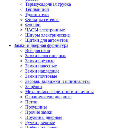
Термоусадочная трубка
Тёплый пол
Удлинители
Фильтры сетевые
Фонари
ЧАСЫ электронные
Шнуры электрические
Щитки для автоматов
Замки и дверная фурнитура
Всё для окон
Замки велосипедные
Замки врезные
Замки навесные
Замки накладные
Замки почтовые
Засовы, задвижки и шпингалеты
Защёлки
Механизмы секретности и личины
Ограничители дверные
Петли
Проушины
Прочие замки
Пружины дверные
Ручки дверные
Цифры на двери