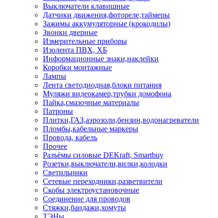
Выключатели клавишные
Датчики движения,фотореле,таймеры
Зажимы аккумуляторные (крокодилы)
Звонки дверные
Измерительные приборы
Изолента ПВХ, ХБ
Информационные знаки,наклейки
Коробки монтажные
Лампы
Лента светодиодная,блоки питания
Муляжи видеокамер,трубки домофона
Пайка,смазочные материалы
Патроны
Плитки,ГАЗ,аэрозоли,бензин,водонагреватели
Пломбы,кабельные маркеры
Провода, кабель
Прочее
Разъёмы силовые DEKraft, Smartbuy
Розетки,выключатели,вилки,колодки
Светильники
Сетевые переходники,разветвители
Скобы электроустановочные
Соединение для проводов
Стяжки,бандажи,хомуты
ТЭНы