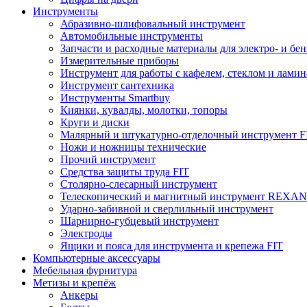
Инструменты
Абразивно-шлифовальный инструмент
Автомобильные инструменты
Запчасти и расходные материалы для электро- и бе
Измерительные приборы
Инструмент для работы с кафелем, стеклом и лами
Инструмент сантехника
Инструменты Smartbuy
Киянки, кувалды, молотки, топоры
Круги и диски
Малярный и штукатурно-отделочный инструмент F
Ножи и ножницы технические
Прочий инструмент
Средства защиты труда FIT
Столярно-слесарный инструмент
Телескопический и магнитный инструмент REXA
Ударно-забивной и сверлильный инструмент
Шарнирно-губцевый инструмент
Электроды
Ящики и пояса для инструмента и крепежа FIT
Компьютерные аксессуары
Мебельная фурнитура
Метизы и крепёж
Анкеры