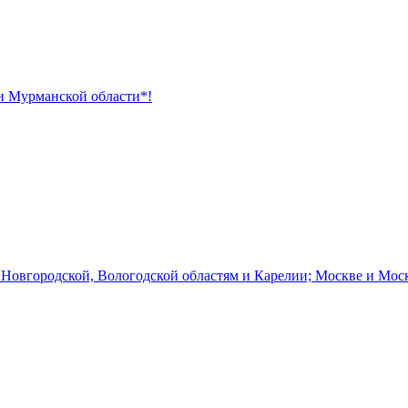
 и Мурманской области*!
 Новгородской, Вологодской областям и Карелии; Москве и Мос