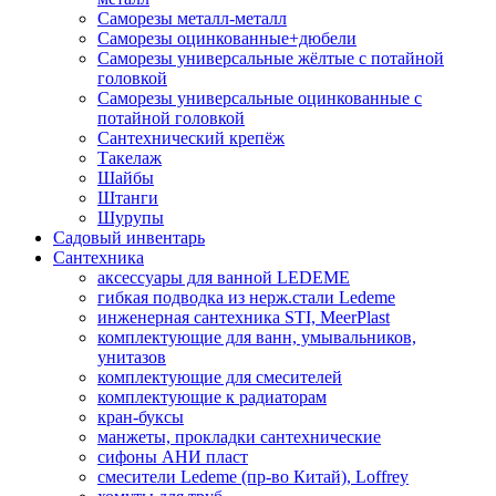
Саморезы металл-металл
Саморезы оцинкованные+дюбели
Саморезы универсальные жёлтые с потайной
головкой
Саморезы универсальные оцинкованные с
потайной головкой
Сантехнический крепёж
Такелаж
Шайбы
Штанги
Шурупы
Садовый инвентарь
Сантехника
аксессуары для ванной LEDEME
гибкая подводка из нерж.стали Ledeme
инженерная сантехника STI, MeerPlast
комплектующие для ванн, умывальников,
унитазов
комплектующие для смесителей
комплектующие к радиаторам
кран-буксы
манжеты, прокладки сантехнические
сифоны АНИ пласт
смесители Ledeme (пр-во Китай), Loffrey