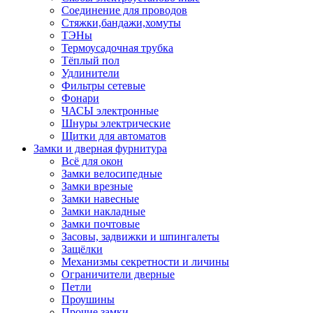
Соединение для проводов
Стяжки,бандажи,хомуты
ТЭНы
Термоусадочная трубка
Тёплый пол
Удлинители
Фильтры сетевые
Фонари
ЧАСЫ электронные
Шнуры электрические
Щитки для автоматов
Замки и дверная фурнитура
Всё для окон
Замки велосипедные
Замки врезные
Замки навесные
Замки накладные
Замки почтовые
Засовы, задвижки и шпингалеты
Защёлки
Механизмы секретности и личины
Ограничители дверные
Петли
Проушины
Прочие замки