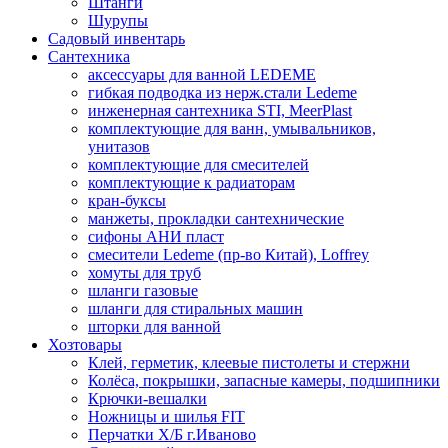
Штанги
Шурупы
Садовый инвентарь
Сантехника
аксессуары для ванной LEDEME
гибкая подводка из нерж.стали Ledeme
инженерная сантехника STI, MeerPlast
комплектующие для ванн, умывальников,
унитазов
комплектующие для смесителей
комплектующие к радиаторам
кран-буксы
манжеты, прокладки сантехнические
сифоны АНИ пласт
смесители Ledeme (пр-во Китай), Loffrey
хомуты для труб
шланги газовые
шланги для стиральных машин
шторки для ванной
Хозтовары
Клей, герметик, клеевые пистолеты и стержни
Колёса, покрышки, запасные камеры, подшипники
Крючки-вешалки
Ножницы и шилья FIT
Перчатки Х/Б г.Иваново