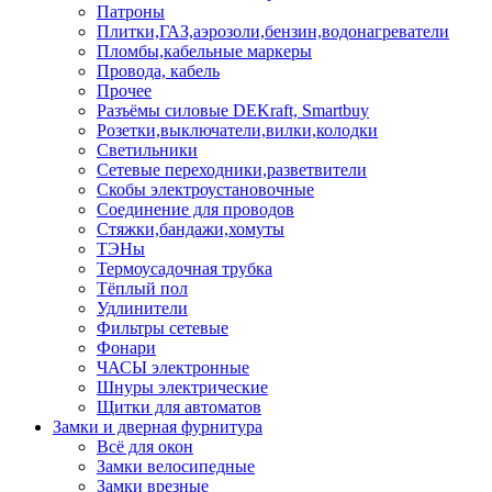
Патроны
Плитки,ГАЗ,аэрозоли,бензин,водонагреватели
Пломбы,кабельные маркеры
Провода, кабель
Прочее
Разъёмы силовые DEKraft, Smartbuy
Розетки,выключатели,вилки,колодки
Светильники
Сетевые переходники,разветвители
Скобы электроустановочные
Соединение для проводов
Стяжки,бандажи,хомуты
ТЭНы
Термоусадочная трубка
Тёплый пол
Удлинители
Фильтры сетевые
Фонари
ЧАСЫ электронные
Шнуры электрические
Щитки для автоматов
Замки и дверная фурнитура
Всё для окон
Замки велосипедные
Замки врезные