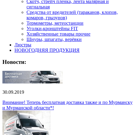
Скотч, стрейч пленка, лента малярная и
сигнальная
Средства от вредителей (тараканов, клопов,
комаров, грызунов)
Термометры, метеостанции
Уголки-кронштейны FIT
Хозяйственные товары прочие
Шнуры, шпагаты, верёвки
Люстры
НОВОГОДНЯЯ ПРОДУКЦИЯ
Новости:
30.09.2019
Внимание! Теперь бесплатная доставка также и по Мурманску
и Мурманской области*!