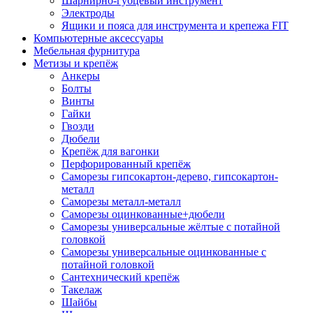
Шарнирно-губцевый инструмент
Электроды
Ящики и пояса для инструмента и крепежа FIT
Компьютерные аксессуары
Мебельная фурнитура
Метизы и крепёж
Анкеры
Болты
Винты
Гайки
Гвозди
Дюбели
Крепёж для вагонки
Перфорированный крепёж
Саморезы гипсокартон-дерево, гипсокартон-
металл
Саморезы металл-металл
Саморезы оцинкованные+дюбели
Саморезы универсальные жёлтые с потайной
головкой
Саморезы универсальные оцинкованные с
потайной головкой
Сантехнический крепёж
Такелаж
Шайбы