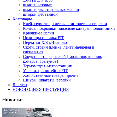
хомуты для труб
шланги газовые
шланги для стиральных машин
шторки для ванной
Хозтовары
Клей, герметик, клеевые пистолеты и стержни
Колёса, покрышки, запасные камеры, подшипники
Крючки-вешалки
Ножницы и шилья FIT
Перчатки Х/Б г.Иваново
Скотч, стрейч пленка, лента малярная и
сигнальная
Средства от вредителей (тараканов, клопов,
комаров, грызунов)
Термометры, метеостанции
Уголки-кронштейны FIT
Хозяйственные товары прочие
Шнуры, шпагаты, верёвки
Люстры
НОВОГОДНЯЯ ПРОДУКЦИЯ
Новости: