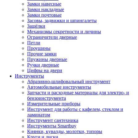
Замки навесные
Замки накладные
Замки почтовые
Засовы, задвижки и шпингалеты
Защёлки
Механизмы секретности и личины
Ограничители дверные
Петли
Проушины
Прочие замки
Пружины дверные
Ручки дверные
Цифры на двери
Инструменты
Абразивно-шлифовальный инструмент
Автомобильные инструменты
Запчасти и расходные материалы для электро- и
бензоинструмента
Измерительные приборы
Инструмент для работы с кафелем, стеклом и
ламинатом
Инструмент сантехника
Инструменты Smartbuy
Киянки, кувалды, молотки, топоры
Круги и диски