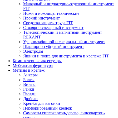
Малярный и штукатурно-отделочный инструмент
FIT
Ножи и ножницы технические
Прочий инструмент
Средства защиты труда FIT
Столярно-слесарный инструмент
Телескопический и магнитный инструмент
REXANT
Ударно-забивной и сверлильный инструмент
Шарнирно-губцевый инструмент
Электроды
Ящики и пояса для инструмента и крепежа FIT
Компьютерные аксессуары
Мебельная фурнитура
Метизы и крепёж
Анкеры
Болты
Винты
Гайки
Гвозди
Дюбели
Крепёж для вагонки
Перфорированный крепёж
Саморезы гипсокартон-дерево, гипсокартон-
металл