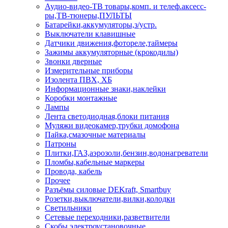
Аудио-видео-ТВ товары,комп. и телеф.аксесс-
ры,ТВ-тюнеры,ПУЛЬТЫ
Батарейки,аккумуляторы,з/устр.
Выключатели клавишные
Датчики движения,фотореле,таймеры
Зажимы аккумуляторные (крокодилы)
Звонки дверные
Измерительные приборы
Изолента ПВХ, ХБ
Информационные знаки,наклейки
Коробки монтажные
Лампы
Лента светодиодная,блоки питания
Муляжи видеокамер,трубки домофона
Пайка,смазочные материалы
Патроны
Плитки,ГАЗ,аэрозоли,бензин,водонагреватели
Пломбы,кабельные маркеры
Провода, кабель
Прочее
Разъёмы силовые DEKraft, Smartbuy
Розетки,выключатели,вилки,колодки
Светильники
Сетевые переходники,разветвители
Скобы электроустановочные