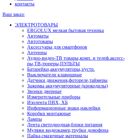
контакты
Ваш заказ:
ЭЛЕКТРОТОВАРЫ
ERGOLUX мелкая бытовая техника
Автоматы
Автотовары
Аксессуары для смартфонов
Антенны
Аудио-видео-ТВ товары,комп. и телеф.аксесс-
ры,ТВ-тюнеры,ПУЛЬТЫ
Батарейки,аккумуляторы,з/устр.
Выключатели клавишные
Датчики движения,фотореле,таймеры
Зажимы аккумуляторные (крокодилы)
Звонки дверные
Измерительные приборы
Изолента ПВХ, ХБ
Информационные знаки,наклейки
Коробки монтажные
Лампы
Лента светодиодная,блоки питания
Муляжи видеокамер,трубки домофона
Пайка,смазочные материалы