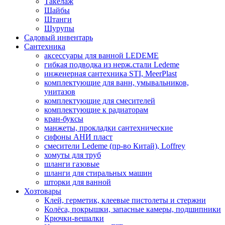
Такелаж
Шайбы
Штанги
Шурупы
Садовый инвентарь
Сантехника
аксессуары для ванной LEDEME
гибкая подводка из нерж.стали Ledeme
инженерная сантехника STI, MeerPlast
комплектующие для ванн, умывальников,
унитазов
комплектующие для смесителей
комплектующие к радиаторам
кран-буксы
манжеты, прокладки сантехнические
сифоны АНИ пласт
смесители Ledeme (пр-во Китай), Loffrey
хомуты для труб
шланги газовые
шланги для стиральных машин
шторки для ванной
Хозтовары
Клей, герметик, клеевые пистолеты и стержни
Колёса, покрышки, запасные камеры, подшипники
Крючки-вешалки