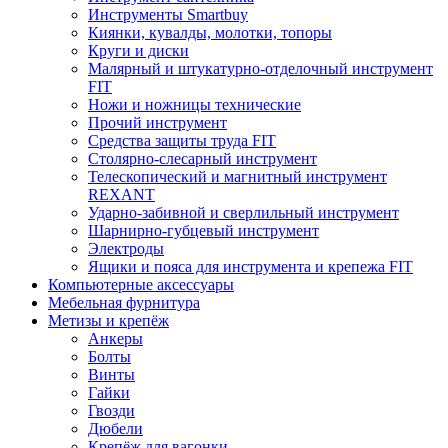
Инструменты Smartbuy
Киянки, кувалды, молотки, топоры
Круги и диски
Малярный и штукатурно-отделочный инструмент
FIT
Ножи и ножницы технические
Прочий инструмент
Средства защиты труда FIT
Столярно-слесарный инструмент
Телескопический и магнитный инструмент
REXANT
Ударно-забивной и сверлильный инструмент
Шарнирно-губцевый инструмент
Электроды
Ящики и пояса для инструмента и крепежа FIT
Компьютерные аксессуары
Мебельная фурнитура
Метизы и крепёж
Анкеры
Болты
Винты
Гайки
Гвозди
Дюбели
Крепёж для вагонки