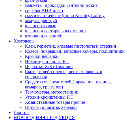
кран-буксы
манжеты, прокладки сантехнические
сифоны АНИ пласт
смесители Ledeme (пр-во Китай), Loffrey
хомуты для труб
шланги газовые
шланги для стиральных машин
шторки для ванной
Хозтовары
Клей, герметик, клеевые пистолеты и стержни
Колёса, покрышки, запасные камеры, подшипники
Крючки-вешалки
Ножницы и шилья FIT
Перчатки Х/Б г.Иваново
Скотч, стрейч пленка, лента малярная и
сигнальная
Средства от вредителей (тараканов, клопов,
комаров, грызунов)
Термометры, метеостанции
Уголки-кронштейны FIT
Хозяйственные товары прочие
Шнуры, шпагаты, верёвки
Люстры
НОВОГОДНЯЯ ПРОДУКЦИЯ