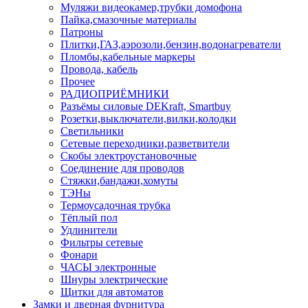
Муляжи видеокамер,трубки домофона
Пайка,смазочные материалы
Патроны
Плитки,ГАЗ,аэрозоли,бензин,водонагреватели
Пломбы,кабельные маркеры
Провода, кабель
Прочее
РАДИОПРИЁМНИКИ
Разъёмы силовые DEKraft, Smartbuy
Розетки,выключатели,вилки,колодки
Светильники
Сетевые переходники,разветвители
Скобы электроустановочные
Соединение для проводов
Стяжки,бандажи,хомуты
ТЭНы
Термоусадочная трубка
Тёплый пол
Удлинители
Фильтры сетевые
Фонари
ЧАСЫ электронные
Шнуры электрические
Щитки для автоматов
Замки и дверная фурнитура