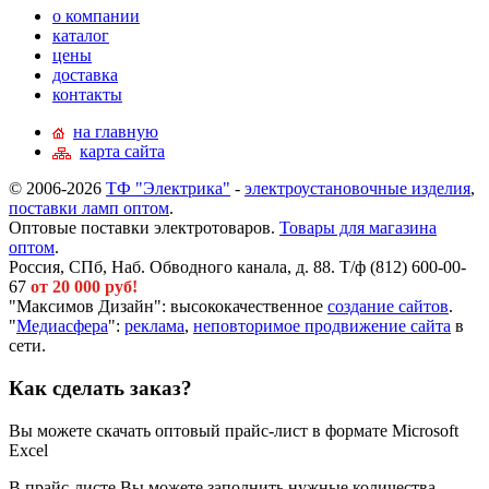
о компании
каталог
цены
доставка
контакты
на главную
карта сайта
© 2006-2026
ТФ "Электрика"
-
электроустановочные изделия
,
поставки ламп оптом
.
Оптовые поставки электротоваров.
Товары для магазина
оптом
.
Россия, СПб, Наб. Обводного канала, д. 88. Т/ф (812) 600-00-
67
от 20 000 руб!
"Максимов Дизайн": высококачественное
создание сайтов
.
"
Медиасфера
":
реклама
,
неповторимое продвижение сайта
в
сети.
Как сделать заказ?
Вы можете скачать оптовый прайс-лист в формате Microsoft
Excel
В прайс-листе Вы можете заполнить нужные количества