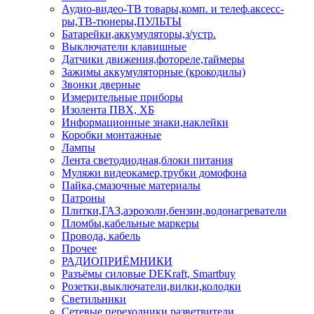
Аудио-видео-ТВ товары,комп. и телеф.аксесс-
ры,ТВ-тюнеры,ПУЛЬТЫ
Батарейки,аккумуляторы,з/устр.
Выключатели клавишные
Датчики движения,фотореле,таймеры
Зажимы аккумуляторные (крокодилы)
Звонки дверные
Измерительные приборы
Изолента ПВХ, ХБ
Информационные знаки,наклейки
Коробки монтажные
Лампы
Лента светодиодная,блоки питания
Муляжи видеокамер,трубки домофона
Пайка,смазочные материалы
Патроны
Плитки,ГАЗ,аэрозоли,бензин,водонагреватели
Пломбы,кабельные маркеры
Провода, кабель
Прочее
РАДИОПРИЁМНИКИ
Разъёмы силовые DEKraft, Smartbuy
Розетки,выключатели,вилки,колодки
Светильники
Сетевые переходники,разветвители