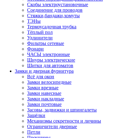
Скобы электроустановочные
Соединение для проводов
Стяжки,бандажи,хомуты
ТЭНы
Термоусадочная трубка
Тёплый пол
Удлинители
Фильтры сетевые
Фонари
ЧАСЫ электронные
Шнуры электрические
Щитки для автоматов
Замки и дверная фурнитура
Всё для окон
Замки велосипедные
Замки врезные
Замки навесные
Замки накладные
Замки почтовые
Засовы, задвижки и шпингалеты
Защёлки
Механизмы секретности и личины
Ограничители дверные
Петли
Проушины