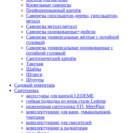
Кровельные саморезы
Перфорированный крепёж
Саморезы гипсокартон-дерево, гипсокартон-
металл
Саморезы металл-металл
Саморезы оцинкованные+дюбели
Саморезы универсальные жёлтые с потайной
головкой
Саморезы универсальные оцинкованные с
потайной головкой
Сантехнический крепёж
Такелаж
Шайбы
Штанги
Шурупы
Садовый инвентарь
Сантехника
аксессуары для ванной LEDEME
гибкая подводка из нерж.стали Ledeme
инженерная сантехника STI, MeerPlast
комплектующие для ванн, умывальников,
унитазов
комплектующие для смесителей
комплектующие к радиаторам