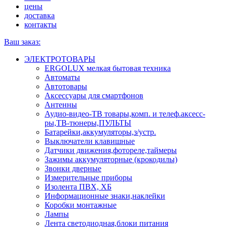
цены
доставка
контакты
Ваш заказ:
ЭЛЕКТРОТОВАРЫ
ERGOLUX мелкая бытовая техника
Автоматы
Автотовары
Аксессуары для смартфонов
Антенны
Аудио-видео-ТВ товары,комп. и телеф.аксесс-
ры,ТВ-тюнеры,ПУЛЬТЫ
Батарейки,аккумуляторы,з/устр.
Выключатели клавишные
Датчики движения,фотореле,таймеры
Зажимы аккумуляторные (крокодилы)
Звонки дверные
Измерительные приборы
Изолента ПВХ, ХБ
Информационные знаки,наклейки
Коробки монтажные
Лампы
Лента светодиодная,блоки питания