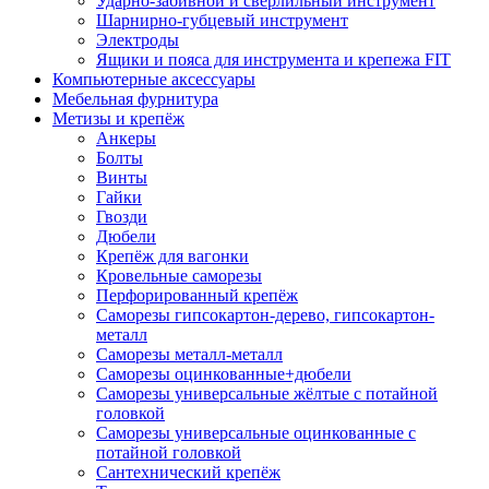
Ударно-забивной и сверлильный инструмент
Шарнирно-губцевый инструмент
Электроды
Ящики и пояса для инструмента и крепежа FIT
Компьютерные аксессуары
Мебельная фурнитура
Метизы и крепёж
Анкеры
Болты
Винты
Гайки
Гвозди
Дюбели
Крепёж для вагонки
Кровельные саморезы
Перфорированный крепёж
Саморезы гипсокартон-дерево, гипсокартон-
металл
Саморезы металл-металл
Саморезы оцинкованные+дюбели
Саморезы универсальные жёлтые с потайной
головкой
Саморезы универсальные оцинкованные с
потайной головкой
Сантехнический крепёж