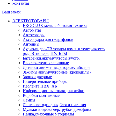
контакты
Ваш заказ:
ЭЛЕКТРОТОВАРЫ
ERGOLUX мелкая бытовая техника
Автоматы
Автотовары
Аксессуары для смартфонов
Антенны
Аудио-видео-ТВ товары,комп. и телеф.аксесс-
ры,ТВ-тюнеры,ПУЛЬТЫ
Батарейки,аккумуляторы,з/устр.
Выключатели клавишные
Датчики движения,фотореле,таймеры
Зажимы аккумуляторные (крокодилы)
Звонки дверные
Измерительные приборы
Изолента ПВХ, ХБ
Информационные знаки,наклейки
Коробки монтажные
Лампы
Лента светодиодная,блоки питания
Муляжи видеокамер,трубки домофона
Пайка,смазочные материалы