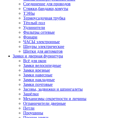
Соединение для проводов
Стяжки,бандажи,хомуты
ТЭНы
Термоусадочная трубка
Тёплый пол
Удлинители
Фильтры сетевые
Фонари
ЧАСЫ электронные
Шнуры электрические
Щитки для автоматов
Замки и дверная фурнитура
Всё для окон
Замки велосипедные
Замки врезные
Замки навесные
Замки накладные
Замки почтовые
Засовы, задвижки и шпингалеты
Защёлки
Механизмы секретности и личины
Ограничители дверные
Петли
Проушины
Прочие замки