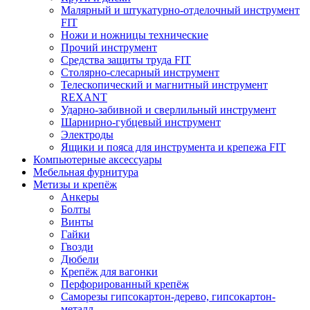
Малярный и штукатурно-отделочный инструмент
FIT
Ножи и ножницы технические
Прочий инструмент
Средства защиты труда FIT
Столярно-слесарный инструмент
Телескопический и магнитный инструмент
REXANT
Ударно-забивной и сверлильный инструмент
Шарнирно-губцевый инструмент
Электроды
Ящики и пояса для инструмента и крепежа FIT
Компьютерные аксессуары
Мебельная фурнитура
Метизы и крепёж
Анкеры
Болты
Винты
Гайки
Гвозди
Дюбели
Крепёж для вагонки
Перфорированный крепёж
Саморезы гипсокартон-дерево, гипсокартон-
металл