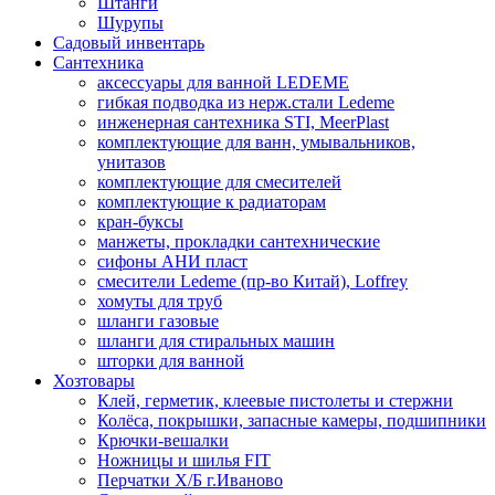
Штанги
Шурупы
Садовый инвентарь
Сантехника
аксессуары для ванной LEDEME
гибкая подводка из нерж.стали Ledeme
инженерная сантехника STI, MeerPlast
комплектующие для ванн, умывальников,
унитазов
комплектующие для смесителей
комплектующие к радиаторам
кран-буксы
манжеты, прокладки сантехнические
сифоны АНИ пласт
смесители Ledeme (пр-во Китай), Loffrey
хомуты для труб
шланги газовые
шланги для стиральных машин
шторки для ванной
Хозтовары
Клей, герметик, клеевые пистолеты и стержни
Колёса, покрышки, запасные камеры, подшипники
Крючки-вешалки
Ножницы и шилья FIT
Перчатки Х/Б г.Иваново