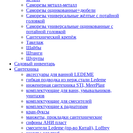
Саморезы металл-металл
Саморезы оцинкованные+дюбели
Саморезы универсальные жёлтые с потайной
головкой
Саморезы универсальные оцинкованные с
потайной головкой
Сантехнический крепёж
Такелаж
Шайбы
Штанги
Шурупы
Садовый инвентарь
Сантехника
аксессуары для ванной LEDEME
гибкая подводка из нерж.стали Ledeme
инженерная сантехника STI, MeerPlast
комплектующие для ванн, умывальников,
унитазов
комплектующие для смесителей
комплектующие к радиаторам
кран-буксы
манжеты, прокладки сантехнические
сифоны АНИ пласт
смесители Ledeme (пр-во Китай), Loffrey