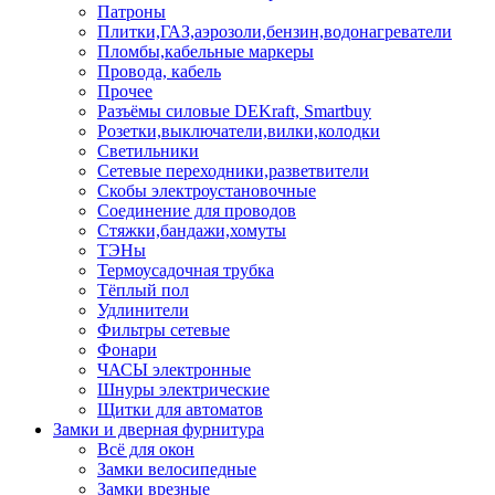
Патроны
Плитки,ГАЗ,аэрозоли,бензин,водонагреватели
Пломбы,кабельные маркеры
Провода, кабель
Прочее
Разъёмы силовые DEKraft, Smartbuy
Розетки,выключатели,вилки,колодки
Светильники
Сетевые переходники,разветвители
Скобы электроустановочные
Соединение для проводов
Стяжки,бандажи,хомуты
ТЭНы
Термоусадочная трубка
Тёплый пол
Удлинители
Фильтры сетевые
Фонари
ЧАСЫ электронные
Шнуры электрические
Щитки для автоматов
Замки и дверная фурнитура
Всё для окон
Замки велосипедные
Замки врезные