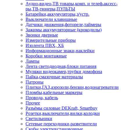
Аудио-видео-ТВ товары,комп. и телеф.аксесс-
ры,ТВ-тюнеры,ПУЛЬТЫ
Батарейки,аккумуляторы,з/устр.
Выключатели клавишные
Датчики движения,фотореле,таймеры
Зажимы аккумуляторные (крокодилы)
Звонки дверные
Измерительные приборы
Изолента ПВХ, ХБ
Информационные знаки,наклейки
Коробки монтажные
Лампы
Лента светодиодная,блоки питания
Муляжи видеокамер,трубки домофона
Пайка,смазочные материалы
Патроны
Плитки,ГАЗ,аэрозоли,бензин,водонагреватели
Пломбы,кабельные маркеры
Провода, кабель
Прочее
Разъёмы силовые DEKraft, Smartbuy
Розетки,выключатели,вилки,колодки
Светильники
Сетевые переходники,разветвители
Скобы электроустановочные