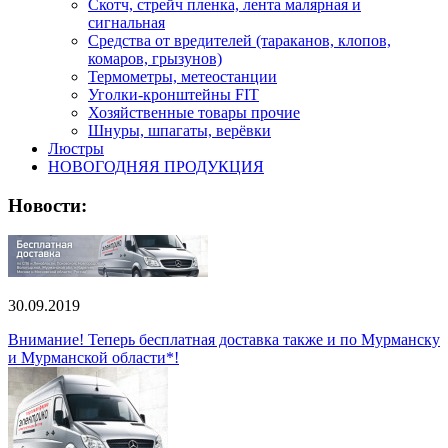
Скотч, стрейч пленка, лента малярная и
сигнальная
Средства от вредителей (тараканов, клопов,
комаров, грызунов)
Термометры, метеостанции
Уголки-кронштейны FIT
Хозяйственные товары прочие
Шнуры, шпагаты, верёвки
Люстры
НОВОГОДНЯЯ ПРОДУКЦИЯ
Новости:
30.09.2019
Внимание! Теперь бесплатная доставка также и по Мурманску
и Мурманской области*!