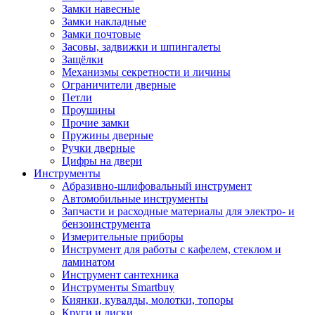
Замки навесные
Замки накладные
Замки почтовые
Засовы, задвижки и шпингалеты
Защёлки
Механизмы секретности и личины
Ограничители дверные
Петли
Проушины
Прочие замки
Пружины дверные
Ручки дверные
Цифры на двери
Инструменты
Абразивно-шлифовальный инструмент
Автомобильные инструменты
Запчасти и расходные материалы для электро- и
бензоинструмента
Измерительные приборы
Инструмент для работы с кафелем, стеклом и
ламинатом
Инструмент сантехника
Инструменты Smartbuy
Киянки, кувалды, молотки, топоры
Круги и диски