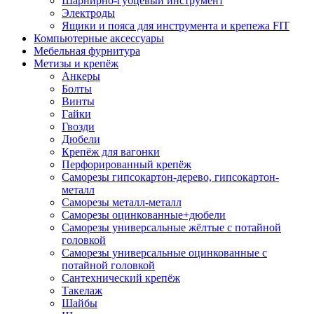
Шарнирно-губцевый инструмент
Электроды
Ящики и пояса для инструмента и крепежа FIT
Компьютерные аксессуары
Мебельная фурнитура
Метизы и крепёж
Анкеры
Болты
Винты
Гайки
Гвозди
Дюбели
Крепёж для вагонки
Перфорированный крепёж
Саморезы гипсокартон-дерево, гипсокартон-
металл
Саморезы металл-металл
Саморезы оцинкованные+дюбели
Саморезы универсальные жёлтые с потайной
головкой
Саморезы универсальные оцинкованные с
потайной головкой
Сантехнический крепёж
Такелаж
Шайбы