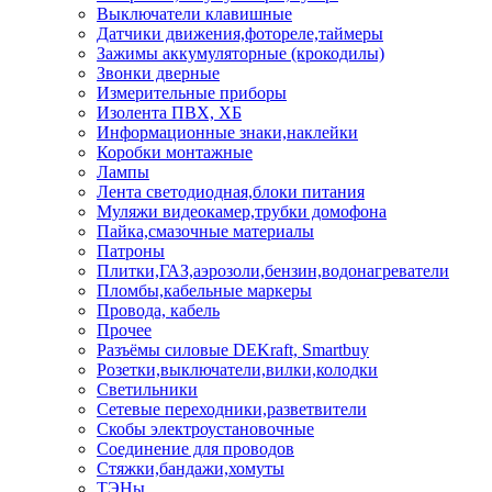
Выключатели клавишные
Датчики движения,фотореле,таймеры
Зажимы аккумуляторные (крокодилы)
Звонки дверные
Измерительные приборы
Изолента ПВХ, ХБ
Информационные знаки,наклейки
Коробки монтажные
Лампы
Лента светодиодная,блоки питания
Муляжи видеокамер,трубки домофона
Пайка,смазочные материалы
Патроны
Плитки,ГАЗ,аэрозоли,бензин,водонагреватели
Пломбы,кабельные маркеры
Провода, кабель
Прочее
Разъёмы силовые DEKraft, Smartbuy
Розетки,выключатели,вилки,колодки
Светильники
Сетевые переходники,разветвители
Скобы электроустановочные
Соединение для проводов
Стяжки,бандажи,хомуты
ТЭНы