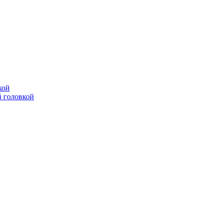
кой
 головкой