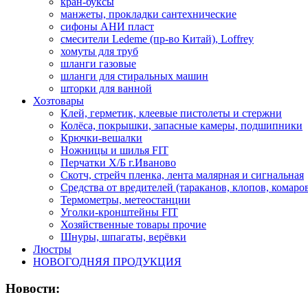
кран-буксы
манжеты, прокладки сантехнические
сифоны АНИ пласт
смесители Ledeme (пр-во Китай), Loffrey
хомуты для труб
шланги газовые
шланги для стиральных машин
шторки для ванной
Хозтовары
Клей, герметик, клеевые пистолеты и стержни
Колёса, покрышки, запасные камеры, подшипники
Крючки-вешалки
Ножницы и шилья FIT
Перчатки Х/Б г.Иваново
Скотч, стрейч пленка, лента малярная и сигнальная
Средства от вредителей (тараканов, клопов, комаро
Термометры, метеостанции
Уголки-кронштейны FIT
Хозяйственные товары прочие
Шнуры, шпагаты, верёвки
Люстры
НОВОГОДНЯЯ ПРОДУКЦИЯ
Новости: