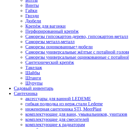
Болты
Винты
Гайки
Гвозди
Дюбели
Крепёж для вагонки
Перфорированный крепёж
Саморезы гипсокартон-дерево, гипсокартон-металл
Саморезы металл-металл
Саморезы оцинкованные+дюбели
Саморезы универсальные жёлтые с потайной голов
Саморезы универсальные оцинкованные с потайной
Сантехнический крепёж
Такелаж
Шайбы
Штанги
Шурупы
Садовый инвентарь
Сантехника
аксессуары для ванной LEDEME
гибкая подводка из нерж.стали Ledeme
инженерная сантехника STI, MeerPlast
комплектующие для ванн, умывальников, унитазов
комплектующие для смесителей
комплектующие к радиаторам