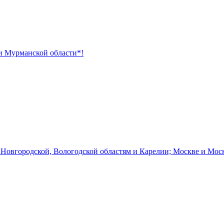
 и Мурманской области*!
 Новгородской, Вологодской областям и Карелии; Москве и Мос