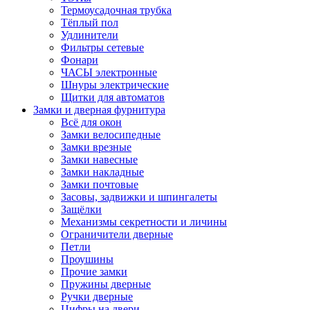
Термоусадочная трубка
Тёплый пол
Удлинители
Фильтры сетевые
Фонари
ЧАСЫ электронные
Шнуры электрические
Щитки для автоматов
Замки и дверная фурнитура
Всё для окон
Замки велосипедные
Замки врезные
Замки навесные
Замки накладные
Замки почтовые
Засовы, задвижки и шпингалеты
Защёлки
Механизмы секретности и личины
Ограничители дверные
Петли
Проушины
Прочие замки
Пружины дверные
Ручки дверные
Цифры на двери