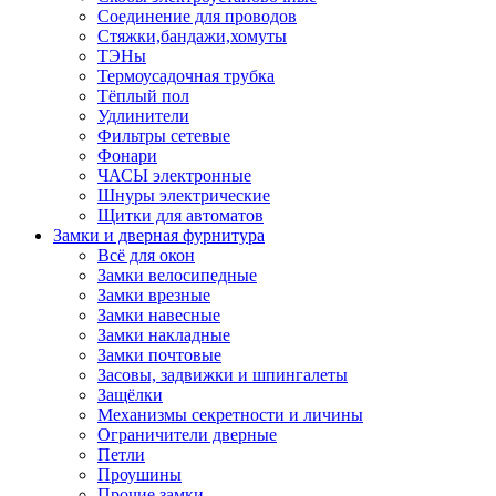
Соединение для проводов
Стяжки,бандажи,хомуты
ТЭНы
Термоусадочная трубка
Тёплый пол
Удлинители
Фильтры сетевые
Фонари
ЧАСЫ электронные
Шнуры электрические
Щитки для автоматов
Замки и дверная фурнитура
Всё для окон
Замки велосипедные
Замки врезные
Замки навесные
Замки накладные
Замки почтовые
Засовы, задвижки и шпингалеты
Защёлки
Механизмы секретности и личины
Ограничители дверные
Петли
Проушины
Прочие замки