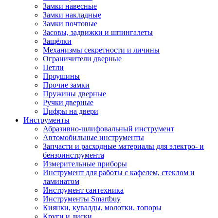
Замки навесные
Замки накладные
Замки почтовые
Засовы, задвижки и шпингалеты
Защёлки
Механизмы секретности и личины
Ограничители дверные
Петли
Проушины
Прочие замки
Пружины дверные
Ручки дверные
Цифры на двери
Инструменты
Абразивно-шлифовальный инструмент
Автомобильные инструменты
Запчасти и расходные материалы для электро- и
бензоинструмента
Измерительные приборы
Инструмент для работы с кафелем, стеклом и
ламинатом
Инструмент сантехника
Инструменты Smartbuy
Киянки, кувалды, молотки, топоры
Круги и диски