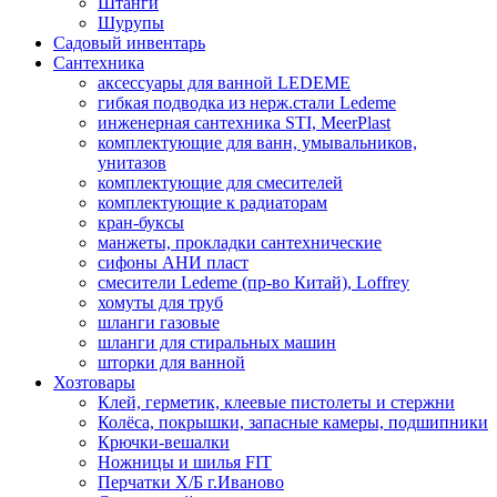
Штанги
Шурупы
Садовый инвентарь
Сантехника
аксессуары для ванной LEDEME
гибкая подводка из нерж.стали Ledeme
инженерная сантехника STI, MeerPlast
комплектующие для ванн, умывальников,
унитазов
комплектующие для смесителей
комплектующие к радиаторам
кран-буксы
манжеты, прокладки сантехнические
сифоны АНИ пласт
смесители Ledeme (пр-во Китай), Loffrey
хомуты для труб
шланги газовые
шланги для стиральных машин
шторки для ванной
Хозтовары
Клей, герметик, клеевые пистолеты и стержни
Колёса, покрышки, запасные камеры, подшипники
Крючки-вешалки
Ножницы и шилья FIT
Перчатки Х/Б г.Иваново