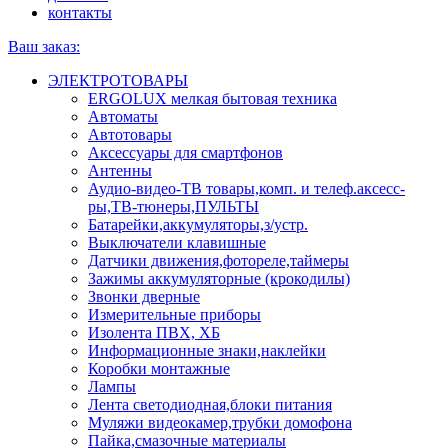
контакты
Ваш заказ:
ЭЛЕКТРОТОВАРЫ
ERGOLUX мелкая бытовая техника
Автоматы
Автотовары
Аксессуары для смартфонов
Антенны
Аудио-видео-ТВ товары,комп. и телеф.аксесс-
ры,ТВ-тюнеры,ПУЛЬТЫ
Батарейки,аккумуляторы,з/устр.
Выключатели клавишные
Датчики движения,фотореле,таймеры
Зажимы аккумуляторные (крокодилы)
Звонки дверные
Измерительные приборы
Изолента ПВХ, ХБ
Информационные знаки,наклейки
Коробки монтажные
Лампы
Лента светодиодная,блоки питания
Муляжи видеокамер,трубки домофона
Пайка,смазочные материалы