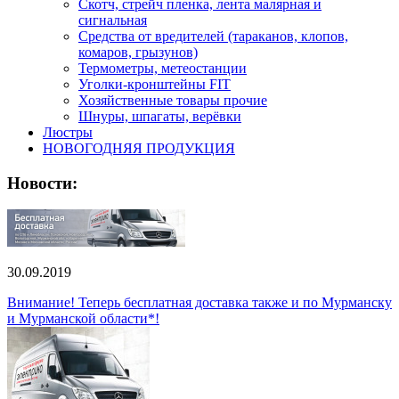
Скотч, стрейч пленка, лента малярная и
сигнальная
Средства от вредителей (тараканов, клопов,
комаров, грызунов)
Термометры, метеостанции
Уголки-кронштейны FIT
Хозяйственные товары прочие
Шнуры, шпагаты, верёвки
Люстры
НОВОГОДНЯЯ ПРОДУКЦИЯ
Новости:
30.09.2019
Внимание! Теперь бесплатная доставка также и по Мурманску
и Мурманской области*!