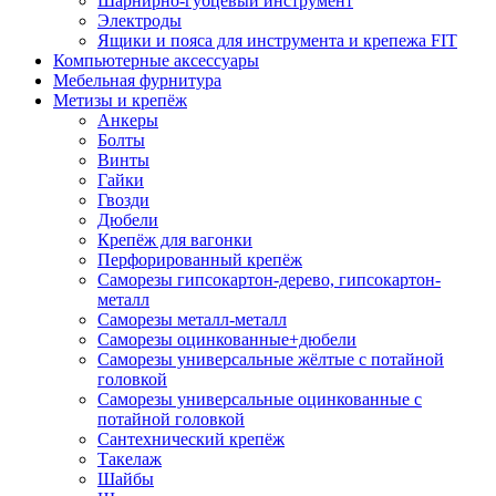
Шарнирно-губцевый инструмент
Электроды
Ящики и пояса для инструмента и крепежа FIT
Компьютерные аксессуары
Мебельная фурнитура
Метизы и крепёж
Анкеры
Болты
Винты
Гайки
Гвозди
Дюбели
Крепёж для вагонки
Перфорированный крепёж
Саморезы гипсокартон-дерево, гипсокартон-
металл
Саморезы металл-металл
Саморезы оцинкованные+дюбели
Саморезы универсальные жёлтые с потайной
головкой
Саморезы универсальные оцинкованные с
потайной головкой
Сантехнический крепёж
Такелаж
Шайбы