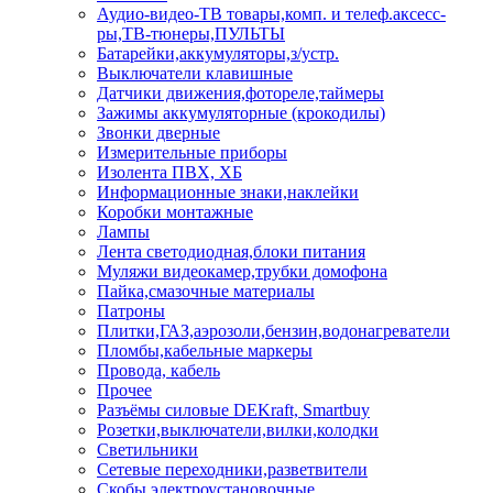
Аудио-видео-ТВ товары,комп. и телеф.аксесс-
ры,ТВ-тюнеры,ПУЛЬТЫ
Батарейки,аккумуляторы,з/устр.
Выключатели клавишные
Датчики движения,фотореле,таймеры
Зажимы аккумуляторные (крокодилы)
Звонки дверные
Измерительные приборы
Изолента ПВХ, ХБ
Информационные знаки,наклейки
Коробки монтажные
Лампы
Лента светодиодная,блоки питания
Муляжи видеокамер,трубки домофона
Пайка,смазочные материалы
Патроны
Плитки,ГАЗ,аэрозоли,бензин,водонагреватели
Пломбы,кабельные маркеры
Провода, кабель
Прочее
Разъёмы силовые DEKraft, Smartbuy
Розетки,выключатели,вилки,колодки
Светильники
Сетевые переходники,разветвители
Скобы электроустановочные