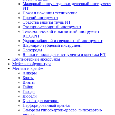
Малярный и штукатурно-отделочный инструмент
FIT
Ножи и ножницы технические
Прочий инструмент
Средства защиты труда FIT
Столярно-слесарный инструмент
Телескопический и магнитный инструмент
REXANT
Ударно-забивной и сверлильный инструмент
Шарнирно-губцевый инструмент
Электроды
Ящики и пояса для инструмента и крепежа FIT
Компьютерные аксессуары
Мебельная фурнитура
Метизы и крепёж
Анкеры
Болты
Винты
Гайки
Гвозди
Дюбели
Крепёж для вагонки
Перфорированный крепёж
Саморезы гипсокартон-дерево, гипсокартон-
металл