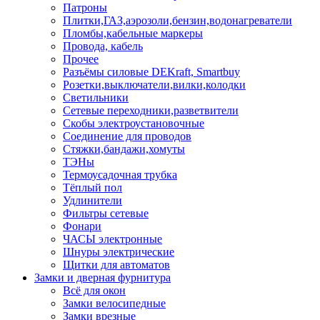
Патроны
Плитки,ГАЗ,аэрозоли,бензин,водонагреватели
Пломбы,кабельные маркеры
Провода, кабель
Прочее
Разъёмы силовые DEKraft, Smartbuy
Розетки,выключатели,вилки,колодки
Светильники
Сетевые переходники,разветвители
Скобы электроустановочные
Соединение для проводов
Стяжки,бандажи,хомуты
ТЭНы
Термоусадочная трубка
Тёплый пол
Удлинители
Фильтры сетевые
Фонари
ЧАСЫ электронные
Шнуры электрические
Щитки для автоматов
Замки и дверная фурнитура
Всё для окон
Замки велосипедные
Замки врезные