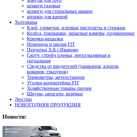
хомуты для труб
шланги газовые
шланги для стиральных машин
шторки для ванной
Хозтовары
Клей, герметик, клеевые пистолеты и стержни
Колёса, покрышки, запасные камеры, подшипники
Крючки-вешалки
Ножницы и шилья FIT
Перчатки Х/Б г.Иваново
Скотч, стрейч пленка, лента малярная и
сигнальная
Средства от вредителей (тараканов, клопов,
комаров, грызунов)
Термометры, метеостанции
Уголки-кронштейны FIT
Хозяйственные товары прочие
Шнуры, шпагаты, верёвки
Люстры
НОВОГОДНЯЯ ПРОДУКЦИЯ
Новости: