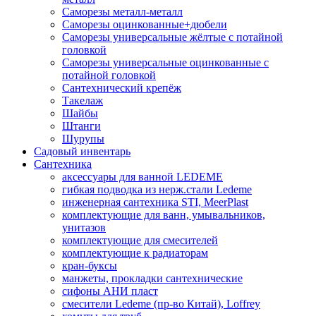
Саморезы металл-металл
Саморезы оцинкованные+дюбели
Саморезы универсальные жёлтые с потайной
головкой
Саморезы универсальные оцинкованные с
потайной головкой
Сантехнический крепёж
Такелаж
Шайбы
Штанги
Шурупы
Садовый инвентарь
Сантехника
аксессуары для ванной LEDEME
гибкая подводка из нерж.стали Ledeme
инженерная сантехника STI, MeerPlast
комплектующие для ванн, умывальников,
унитазов
комплектующие для смесителей
комплектующие к радиаторам
кран-буксы
манжеты, прокладки сантехнические
сифоны АНИ пласт
смесители Ledeme (пр-во Китай), Loffrey