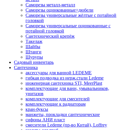
Саморезы металл-металл
Саморезы оцинкованные+дюбели
Саморезы универсальные жёлтые с потайной
головкой
Саморезы универсальные оцинкованные с
потайной головкой
Сантехнический крепёж
Такелаж
Шайбы
Штанги
Шурупы
Садовый инвентарь
Сантехника
аксессуары для ванной LEDEME
гибкая подводка из нерж.стали Ledeme
инженерная сантехника STI, MeerPlast
комплектующие для ванн, умывальников,
унитазов
комплектующие для смесителей
комплектующие к радиаторам
кран-буксы
манжеты, прокладки сантехнические
сифоны АНИ пласт
смесители Ledeme (пр-во Китай), Loffrey