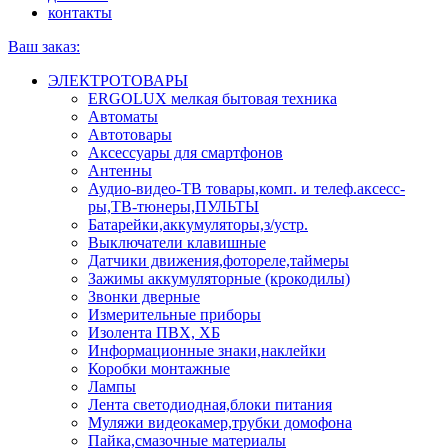
контакты
Ваш заказ:
ЭЛЕКТРОТОВАРЫ
ERGOLUX мелкая бытовая техника
Автоматы
Автотовары
Аксессуары для смартфонов
Антенны
Аудио-видео-ТВ товары,комп. и телеф.аксесс-
ры,ТВ-тюнеры,ПУЛЬТЫ
Батарейки,аккумуляторы,з/устр.
Выключатели клавишные
Датчики движения,фотореле,таймеры
Зажимы аккумуляторные (крокодилы)
Звонки дверные
Измерительные приборы
Изолента ПВХ, ХБ
Информационные знаки,наклейки
Коробки монтажные
Лампы
Лента светодиодная,блоки питания
Муляжи видеокамер,трубки домофона
Пайка,смазочные материалы