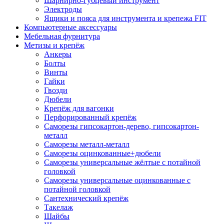
Шарнирно-губцевый инструмент
Электроды
Ящики и пояса для инструмента и крепежа FIT
Компьютерные аксессуары
Мебельная фурнитура
Метизы и крепёж
Анкеры
Болты
Винты
Гайки
Гвозди
Дюбели
Крепёж для вагонки
Перфорированный крепёж
Саморезы гипсокартон-дерево, гипсокартон-
металл
Саморезы металл-металл
Саморезы оцинкованные+дюбели
Саморезы универсальные жёлтые с потайной
головкой
Саморезы универсальные оцинкованные с
потайной головкой
Сантехнический крепёж
Такелаж
Шайбы