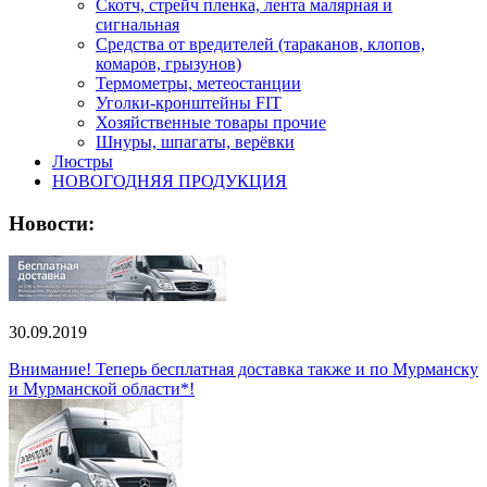
Скотч, стрейч пленка, лента малярная и
сигнальная
Средства от вредителей (тараканов, клопов,
комаров, грызунов)
Термометры, метеостанции
Уголки-кронштейны FIT
Хозяйственные товары прочие
Шнуры, шпагаты, верёвки
Люстры
НОВОГОДНЯЯ ПРОДУКЦИЯ
Новости:
30.09.2019
Внимание! Теперь бесплатная доставка также и по Мурманску
и Мурманской области*!