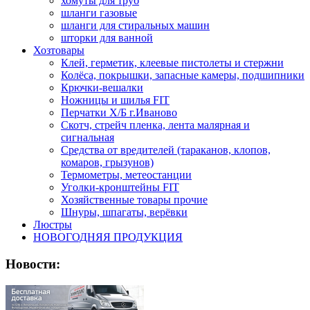
хомуты для труб
шланги газовые
шланги для стиральных машин
шторки для ванной
Хозтовары
Клей, герметик, клеевые пистолеты и стержни
Колёса, покрышки, запасные камеры, подшипники
Крючки-вешалки
Ножницы и шилья FIT
Перчатки Х/Б г.Иваново
Скотч, стрейч пленка, лента малярная и
сигнальная
Средства от вредителей (тараканов, клопов,
комаров, грызунов)
Термометры, метеостанции
Уголки-кронштейны FIT
Хозяйственные товары прочие
Шнуры, шпагаты, верёвки
Люстры
НОВОГОДНЯЯ ПРОДУКЦИЯ
Новости: