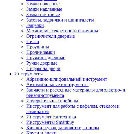
Замки навесные
Замки накладные
Замки почтовые
Засовы, задвижки и шпингалеты
Защёлки
Механизмы секретности и личины
Ограничители дверные
Петли
Проушины
Прочие замки
Пружины дверные
Ручки дверные
Цифры на двери
Инструменты
Абразивно-шлифовальный инструмент
Автомобильные инструменты
Запчасти и расходные материалы для электро- и
бензоинструмента
Измерительные приборы
Инструмент для работы с кафелем, стеклом и
ламинатом
Инструмент сантехника
Инструменты Smartbuy
Киянки, кувалды, молотки, топоры
Круги и диски