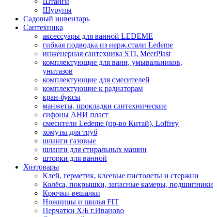
Штанги
Шурупы
Садовый инвентарь
Сантехника
аксессуары для ванной LEDEME
гибкая подводка из нерж.стали Ledeme
инженерная сантехника STI, MeerPlast
комплектующие для ванн, умывальников,
унитазов
комплектующие для смесителей
комплектующие к радиаторам
кран-буксы
манжеты, прокладки сантехнические
сифоны АНИ пласт
смесители Ledeme (пр-во Китай), Loffrey
хомуты для труб
шланги газовые
шланги для стиральных машин
шторки для ванной
Хозтовары
Клей, герметик, клеевые пистолеты и стержни
Колёса, покрышки, запасные камеры, подшипники
Крючки-вешалки
Ножницы и шилья FIT
Перчатки Х/Б г.Иваново