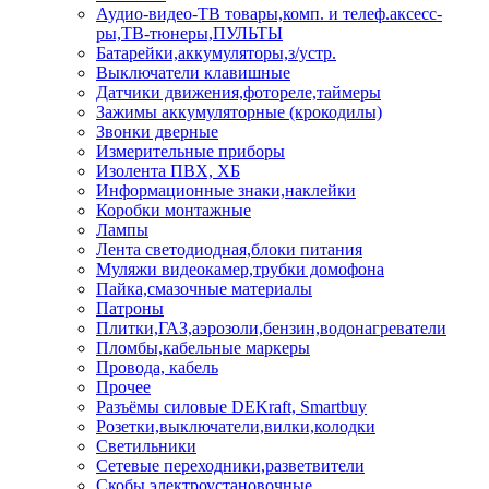
Аудио-видео-ТВ товары,комп. и телеф.аксесс-
ры,ТВ-тюнеры,ПУЛЬТЫ
Батарейки,аккумуляторы,з/устр.
Выключатели клавишные
Датчики движения,фотореле,таймеры
Зажимы аккумуляторные (крокодилы)
Звонки дверные
Измерительные приборы
Изолента ПВХ, ХБ
Информационные знаки,наклейки
Коробки монтажные
Лампы
Лента светодиодная,блоки питания
Муляжи видеокамер,трубки домофона
Пайка,смазочные материалы
Патроны
Плитки,ГАЗ,аэрозоли,бензин,водонагреватели
Пломбы,кабельные маркеры
Провода, кабель
Прочее
Разъёмы силовые DEKraft, Smartbuy
Розетки,выключатели,вилки,колодки
Светильники
Сетевые переходники,разветвители
Скобы электроустановочные