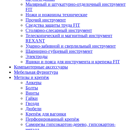
Малярный и штукатурно-отделочный инструмент
FIT
Ножи и ножницы технические
Прочий инструмент
Средства защиты труда FIT
Столярно-слесарный инструмент
Телескопический и магнитный инструмент
REXANT
Ударно-забивной и сверлильный инструмент
Шарнирно-губцевый инструмент
Электроды
Ящики и пояса для инструмента и крепежа FIT
Компьютерные аксессуары
Мебельная фурнитура
Метизы и крепёж
Анкеры
Болты
Винты
Гайки
Гвозди
Дюбели
Крепёж для вагонки
Перфорированный крепёж
Саморезы гипсокартон-дерево, гипсокартон-
металл