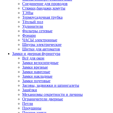
Соединение для проводов
Стяжки,бандажи,хомуты
ТЭНы
Термоусадочная трубка
Тёплый пол
Удлинители
Фильтры сетевые
Фонари
ЧАСЫ электронные
Шнуры электрические
Щитки для автоматов
Замки и дверная фурнитура
Всё для окон
Замки велосипедные
Замки врезные
Замки навесные
Замки накладные
Замки почтовые
Засовы, задвижки и шпингалеты
Защёлки
Механизмы секретности и личины
Ограничители дверные
Петли
Проушины
Прочие замки