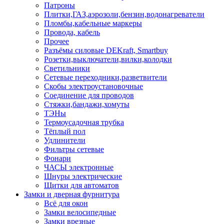
Патроны
Плитки,ГАЗ,аэрозоли,бензин,водонагреватели
Пломбы,кабельные маркеры
Провода, кабель
Прочее
Разъёмы силовые DEKraft, Smartbuy
Розетки,выключатели,вилки,колодки
Светильники
Сетевые переходники,разветвители
Скобы электроустановочные
Соединение для проводов
Стяжки,бандажи,хомуты
ТЭНы
Термоусадочная трубка
Тёплый пол
Удлинители
Фильтры сетевые
Фонари
ЧАСЫ электронные
Шнуры электрические
Щитки для автоматов
Замки и дверная фурнитура
Всё для окон
Замки велосипедные
Замки врезные