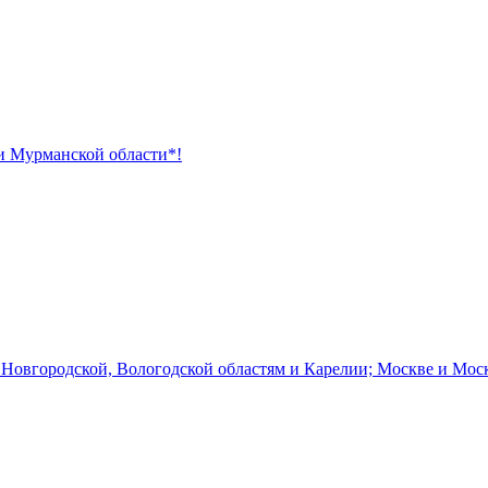
 и Мурманской области*!
 Новгородской, Вологодской областям и Карелии; Москве и Мос