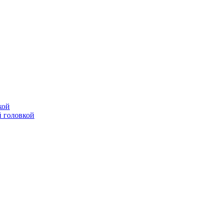
кой
 головкой