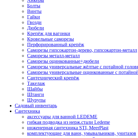
Анкеры
Болты
Винты
Гайки
Гвозди
Дюбели
Крепёж для вагонки
Кровельные саморезы
Перфорированный крепёж
Саморезы гипсокартон-дерево, гипсокартон-металл
Саморезы металл-металл
Саморезы оцинкованные+дюбели
Саморезы универсальные жёлтые с потайной голов
Саморезы универсальные оцинкованные с потайной
Сантехнический крепёж
Такелаж
Шайбы
Штанги
Шурупы
Садовый инвентарь
Сантехника
аксессуары для ванной LEDEME
гибкая подводка из нерж.стали Ledeme
инженерная сантехника STI, MeerPlast
комплектующие для ванн, умывальников, унитазов