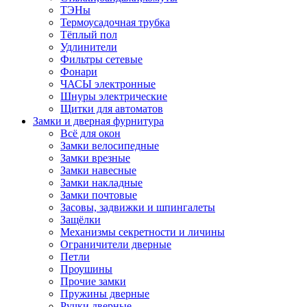
ТЭНы
Термоусадочная трубка
Тёплый пол
Удлинители
Фильтры сетевые
Фонари
ЧАСЫ электронные
Шнуры электрические
Щитки для автоматов
Замки и дверная фурнитура
Всё для окон
Замки велосипедные
Замки врезные
Замки навесные
Замки накладные
Замки почтовые
Засовы, задвижки и шпингалеты
Защёлки
Механизмы секретности и личины
Ограничители дверные
Петли
Проушины
Прочие замки
Пружины дверные
Ручки дверные