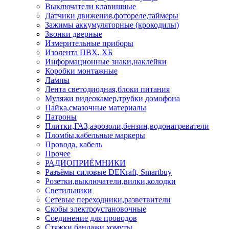
Выключатели клавишные
Датчики движения,фотореле,таймеры
Зажимы аккумуляторные (крокодилы)
Звонки дверные
Измерительные приборы
Изолента ПВХ, ХБ
Информационные знаки,наклейки
Коробки монтажные
Лампы
Лента светодиодная,блоки питания
Муляжи видеокамер,трубки домофона
Пайка,смазочные материалы
Патроны
Плитки,ГАЗ,аэрозоли,бензин,водонагреватели
Пломбы,кабельные маркеры
Провода, кабель
Прочее
РАДИОПРИЁМНИКИ
Разъёмы силовые DEKraft, Smartbuy
Розетки,выключатели,вилки,колодки
Светильники
Сетевые переходники,разветвители
Скобы электроустановочные
Соединение для проводов
Стяжки,бандажи,хомуты