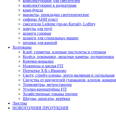
комплектующие для смесителей
комплектующие к радиаторам
кран-буксы
манжеты, прокладки сантехнические
сифоны АНИ пласт
смесители Ledeme (пр-во Китай), Loffrey
хомуты для труб
шланги газовые
шланги для стиральных машин
шторки для ванной
Хозтовары
Клей, герметик, клеевые пистолеты и стержни
Колёса, покрышки, запасные камеры, подшипники
Крючки-вешалки
Ножницы и шилья FIT
Перчатки Х/Б г.Иваново
Скотч, стрейч пленка, лента малярная и сигнальная
Средства от вредителей (тараканов, клопов, комаро
Термометры, метеостанции
Уголки-кронштейны FIT
Хозяйственные товары прочие
Шнуры, шпагаты, верёвки
Люстры
НОВОГОДНЯЯ ПРОДУКЦИЯ