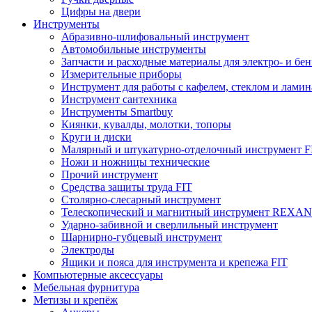
Цифры на двери
Инструменты
Абразивно-шлифовальный инструмент
Автомобильные инструменты
Запчасти и расходные материалы для электро- и бе
Измерительные приборы
Инструмент для работы с кафелем, стеклом и лами
Инструмент сантехника
Инструменты Smartbuy
Киянки, кувалды, молотки, топоры
Круги и диски
Малярный и штукатурно-отделочный инструмент F
Ножи и ножницы технические
Прочий инструмент
Средства защиты труда FIT
Столярно-слесарный инструмент
Телескопический и магнитный инструмент REXA
Ударно-забивной и сверлильный инструмент
Шарнирно-губцевый инструмент
Электроды
Ящики и пояса для инструмента и крепежа FIT
Компьютерные аксессуары
Мебельная фурнитура
Метизы и крепёж