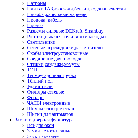
Патроны
Плитки,ГАЗ,аэрозоли,бензин,водонагреватели
Пломбы,кабельные маркеры
Провода, кабель
Прочее
Разъёмы силовые DEKraft, Smartbuy
Розетки,выключатели,вилки,колодки
Светильники
Сетевые переходники,разветвители
Скобы электроустановочные
Соединение для проводов
Стяжки,бандажи,хомуты
ТЭНы
Термоусадочная трубка
Тёплый пол
Удлинители
Фильтры сетевые
Фонари
ЧАСЫ электронные
Шнуры электрические
Щитки для автоматов
Замки и дверная фурнитура
Всё для окон
Замки велосипедные
Замки врезные