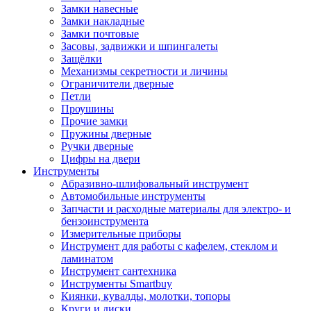
Замки навесные
Замки накладные
Замки почтовые
Засовы, задвижки и шпингалеты
Защёлки
Механизмы секретности и личины
Ограничители дверные
Петли
Проушины
Прочие замки
Пружины дверные
Ручки дверные
Цифры на двери
Инструменты
Абразивно-шлифовальный инструмент
Автомобильные инструменты
Запчасти и расходные материалы для электро- и
бензоинструмента
Измерительные приборы
Инструмент для работы с кафелем, стеклом и
ламинатом
Инструмент сантехника
Инструменты Smartbuy
Киянки, кувалды, молотки, топоры
Круги и диски