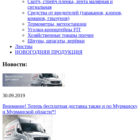
Скотч, стрейч пленка, лента малярная и
сигнальная
Средства от вредителей (тараканов, клопов,
комаров, грызунов)
Термометры, метеостанции
Уголки-кронштейны FIT
Хозяйственные товары прочие
Шнуры, шпагаты, верёвки
Люстры
НОВОГОДНЯЯ ПРОДУКЦИЯ
Новости:
30.09.2019
Внимание! Теперь бесплатная доставка также и по Мурманску
и Мурманской области*!