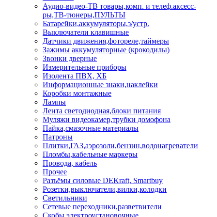
Аудио-видео-ТВ товары,комп. и телеф.аксесс-
ры,ТВ-тюнеры,ПУЛЬТЫ
Батарейки,аккумуляторы,з/устр.
Выключатели клавишные
Датчики движения,фотореле,таймеры
Зажимы аккумуляторные (крокодилы)
Звонки дверные
Измерительные приборы
Изолента ПВХ, ХБ
Информационные знаки,наклейки
Коробки монтажные
Лампы
Лента светодиодная,блоки питания
Муляжи видеокамер,трубки домофона
Пайка,смазочные материалы
Патроны
Плитки,ГАЗ,аэрозоли,бензин,водонагреватели
Пломбы,кабельные маркеры
Провода, кабель
Прочее
Разъёмы силовые DEKraft, Smartbuy
Розетки,выключатели,вилки,колодки
Светильники
Сетевые переходники,разветвители
Скобы электроустановочные