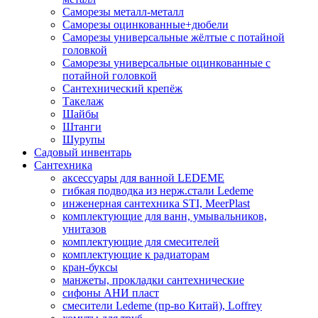
Саморезы металл-металл
Саморезы оцинкованные+дюбели
Саморезы универсальные жёлтые с потайной
головкой
Саморезы универсальные оцинкованные с
потайной головкой
Сантехнический крепёж
Такелаж
Шайбы
Штанги
Шурупы
Садовый инвентарь
Сантехника
аксессуары для ванной LEDEME
гибкая подводка из нерж.стали Ledeme
инженерная сантехника STI, MeerPlast
комплектующие для ванн, умывальников,
унитазов
комплектующие для смесителей
комплектующие к радиаторам
кран-буксы
манжеты, прокладки сантехнические
сифоны АНИ пласт
смесители Ledeme (пр-во Китай), Loffrey