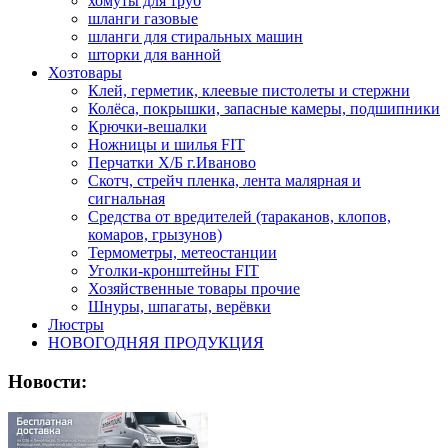
хомуты для труб
шланги газовые
шланги для стиральных машин
шторки для ванной
Хозтовары
Клей, герметик, клеевые пистолеты и стержни
Колёса, покрышки, запасные камеры, подшипники
Крючки-вешалки
Ножницы и шилья FIT
Перчатки Х/Б г.Иваново
Скотч, стрейч пленка, лента малярная и
сигнальная
Средства от вредителей (тараканов, клопов,
комаров, грызунов)
Термометры, метеостанции
Уголки-кронштейны FIT
Хозяйственные товары прочие
Шнуры, шпагаты, верёвки
Люстры
НОВОГОДНЯЯ ПРОДУКЦИЯ
Новости: