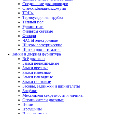
Соединение для проводов
Стяжки,бандажи,хомуты
ТЭНы
Термоусадочная трубка
Тёплый пол
Удлинители
Фильтры сетевые
Фонари
ЧАСЫ электронные
Шнуры электрические
Щитки для автоматов
Замки и дверная фурнитура
Всё для окон
Замки велосипедные
Замки врезные
Замки навесные
Замки накладные
Замки почтовые
Засовы, задвижки и шпингалеты
Защёлки
Механизмы секретности и личины
Ограничители дверные
Петли
Проушины
Прочие замки