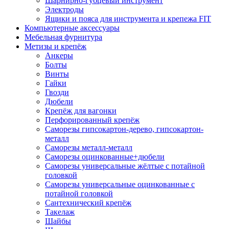
Шарнирно-губцевый инструмент
Электроды
Ящики и пояса для инструмента и крепежа FIT
Компьютерные аксессуары
Мебельная фурнитура
Метизы и крепёж
Анкеры
Болты
Винты
Гайки
Гвозди
Дюбели
Крепёж для вагонки
Перфорированный крепёж
Саморезы гипсокартон-дерево, гипсокартон-
металл
Саморезы металл-металл
Саморезы оцинкованные+дюбели
Саморезы универсальные жёлтые с потайной
головкой
Саморезы универсальные оцинкованные с
потайной головкой
Сантехнический крепёж
Такелаж
Шайбы