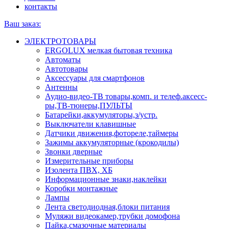
контакты
Ваш заказ:
ЭЛЕКТРОТОВАРЫ
ERGOLUX мелкая бытовая техника
Автоматы
Автотовары
Аксессуары для смартфонов
Антенны
Аудио-видео-ТВ товары,комп. и телеф.аксесс-
ры,ТВ-тюнеры,ПУЛЬТЫ
Батарейки,аккумуляторы,з/устр.
Выключатели клавишные
Датчики движения,фотореле,таймеры
Зажимы аккумуляторные (крокодилы)
Звонки дверные
Измерительные приборы
Изолента ПВХ, ХБ
Информационные знаки,наклейки
Коробки монтажные
Лампы
Лента светодиодная,блоки питания
Муляжи видеокамер,трубки домофона
Пайка,смазочные материалы