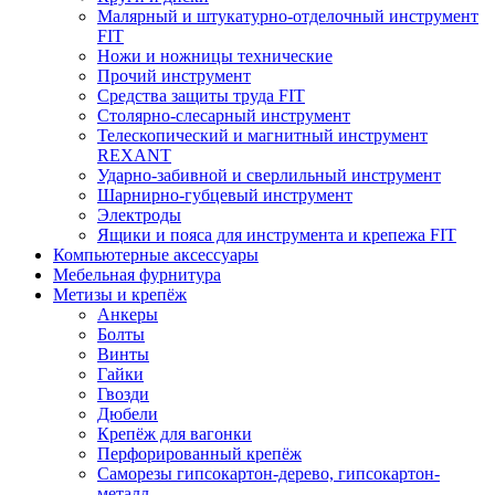
Малярный и штукатурно-отделочный инструмент
FIT
Ножи и ножницы технические
Прочий инструмент
Средства защиты труда FIT
Столярно-слесарный инструмент
Телескопический и магнитный инструмент
REXANT
Ударно-забивной и сверлильный инструмент
Шарнирно-губцевый инструмент
Электроды
Ящики и пояса для инструмента и крепежа FIT
Компьютерные аксессуары
Мебельная фурнитура
Метизы и крепёж
Анкеры
Болты
Винты
Гайки
Гвозди
Дюбели
Крепёж для вагонки
Перфорированный крепёж
Саморезы гипсокартон-дерево, гипсокартон-
металл