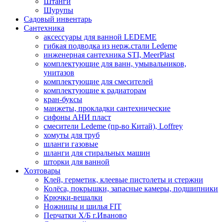
Штанги
Шурупы
Садовый инвентарь
Сантехника
аксессуары для ванной LEDEME
гибкая подводка из нерж.стали Ledeme
инженерная сантехника STI, MeerPlast
комплектующие для ванн, умывальников,
унитазов
комплектующие для смесителей
комплектующие к радиаторам
кран-буксы
манжеты, прокладки сантехнические
сифоны АНИ пласт
смесители Ledeme (пр-во Китай), Loffrey
хомуты для труб
шланги газовые
шланги для стиральных машин
шторки для ванной
Хозтовары
Клей, герметик, клеевые пистолеты и стержни
Колёса, покрышки, запасные камеры, подшипники
Крючки-вешалки
Ножницы и шилья FIT
Перчатки Х/Б г.Иваново