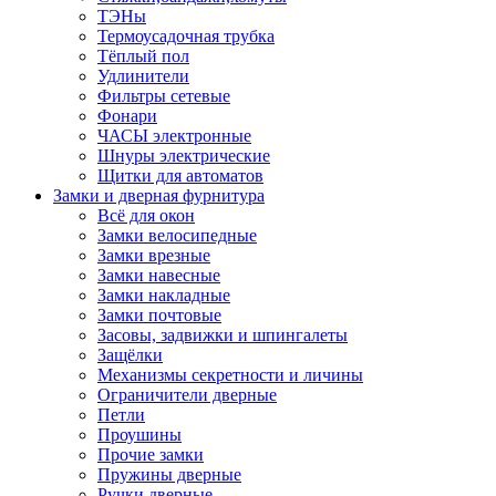
ТЭНы
Термоусадочная трубка
Тёплый пол
Удлинители
Фильтры сетевые
Фонари
ЧАСЫ электронные
Шнуры электрические
Щитки для автоматов
Замки и дверная фурнитура
Всё для окон
Замки велосипедные
Замки врезные
Замки навесные
Замки накладные
Замки почтовые
Засовы, задвижки и шпингалеты
Защёлки
Механизмы секретности и личины
Ограничители дверные
Петли
Проушины
Прочие замки
Пружины дверные
Ручки дверные