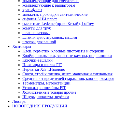
комплектующие для смесителей
комплектующие к радиаторам
кран-буксы
манжеты, прокладки сантехнические
сифоны АНИ пласт
смесители Ledeme (пр-во Китай), Loffrey
хомуты для труб
шланги газовые
шланги для стиральных машин
шторки для ванной
Хозтовары
Клей, герметик, клеевые пистолеты и стержни
Колёса, покрышки, запасные камеры, подшипники
Крючки-вешалки
Ножницы и шилья FIT
Перчатки Х/Б г.Иваново
Скотч, стрейч пленка, лента малярная и сигнальная
Средства от вредителей (тараканов, клопов, комаро
Термометры, метеостанции
Уголки-кронштейны FIT
Хозяйственные товары прочие
Шнуры, шпагаты, верёвки
Люстры
НОВОГОДНЯЯ ПРОДУКЦИЯ