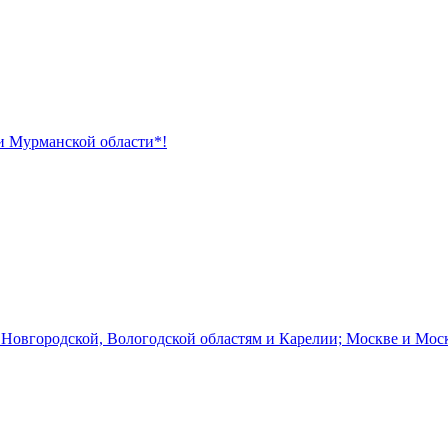
 и Мурманской области*!
 Новгородской, Вологодской областям и Карелии; Москве и Мос