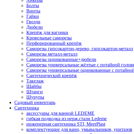
Анкеры
Болты
Винты
Гайки
Гвозди
Дюбели
Крепёж для вагонки
Кровельные саморезы
Перфорированный крепёж
Саморезы гипсокартон-дерево, гипсокартон-металл
Саморезы металл-металл
Саморезы оцинкованные+дюбели
Саморезы универсальные жёлтые с потайной голов
Саморезы универсальные оцинкованные с потайной
Сантехнический крепёж
Такелаж
Шайбы
Штанги
Шурупы
Садовый инвентарь
Сантехника
аксессуары для ванной LEDEME
гибкая подводка из нерж.стали Ledeme
инженерная сантехника STI, MeerPlast
комплектующие для ванн, умывальников, унитазов