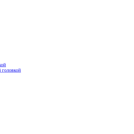
кой
 головкой