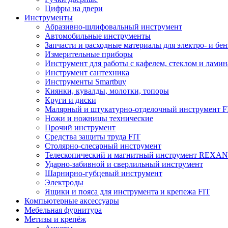
Цифры на двери
Инструменты
Абразивно-шлифовальный инструмент
Автомобильные инструменты
Запчасти и расходные материалы для электро- и бе
Измерительные приборы
Инструмент для работы с кафелем, стеклом и лами
Инструмент сантехника
Инструменты Smartbuy
Киянки, кувалды, молотки, топоры
Круги и диски
Малярный и штукатурно-отделочный инструмент F
Ножи и ножницы технические
Прочий инструмент
Средства защиты труда FIT
Столярно-слесарный инструмент
Телескопический и магнитный инструмент REXA
Ударно-забивной и сверлильный инструмент
Шарнирно-губцевый инструмент
Электроды
Ящики и пояса для инструмента и крепежа FIT
Компьютерные аксессуары
Мебельная фурнитура
Метизы и крепёж