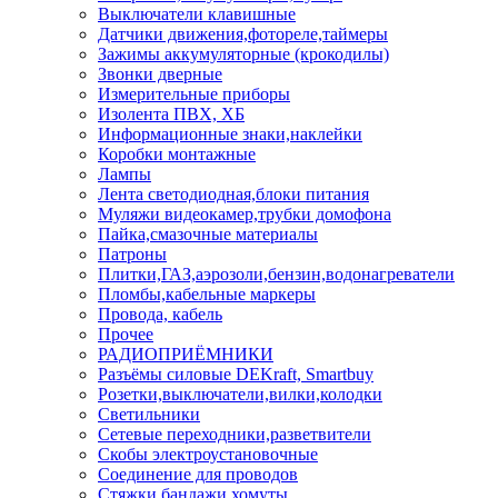
Выключатели клавишные
Датчики движения,фотореле,таймеры
Зажимы аккумуляторные (крокодилы)
Звонки дверные
Измерительные приборы
Изолента ПВХ, ХБ
Информационные знаки,наклейки
Коробки монтажные
Лампы
Лента светодиодная,блоки питания
Муляжи видеокамер,трубки домофона
Пайка,смазочные материалы
Патроны
Плитки,ГАЗ,аэрозоли,бензин,водонагреватели
Пломбы,кабельные маркеры
Провода, кабель
Прочее
РАДИОПРИЁМНИКИ
Разъёмы силовые DEKraft, Smartbuy
Розетки,выключатели,вилки,колодки
Светильники
Сетевые переходники,разветвители
Скобы электроустановочные
Соединение для проводов
Стяжки,бандажи,хомуты